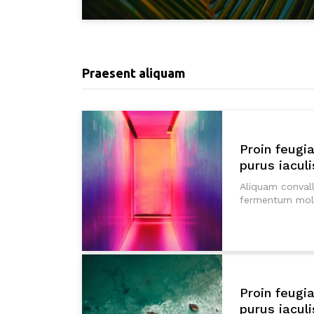
Praesent aliquam
Proin feugi
purus iaculi
Aliquam convall
fermentum molli
Proin feugi
purus iaculi