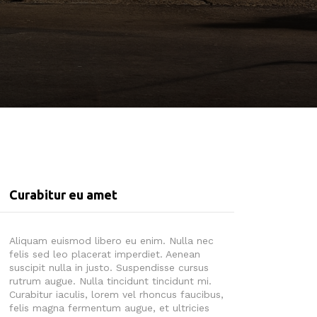
Curabitur eu amet
Aliquam euismod libero eu enim. Nulla nec
felis sed leo placerat imperdiet. Aenean
suscipit nulla in justo. Suspendisse cursus
rutrum augue. Nulla tincidunt tincidunt mi.
Curabitur iaculis, lorem vel rhoncus faucibus,
felis magna fermentum augue, et ultricies