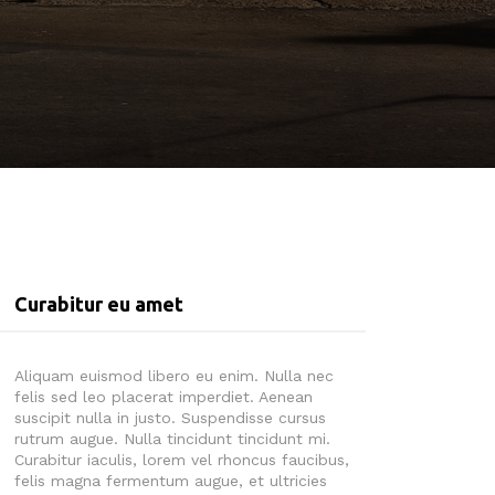
Curabitur eu amet
Aliquam euismod libero eu enim. Nulla nec
felis sed leo placerat imperdiet. Aenean
suscipit nulla in justo. Suspendisse cursus
rutrum augue. Nulla tincidunt tincidunt mi.
Curabitur iaculis, lorem vel rhoncus faucibus,
felis magna fermentum augue, et ultricies