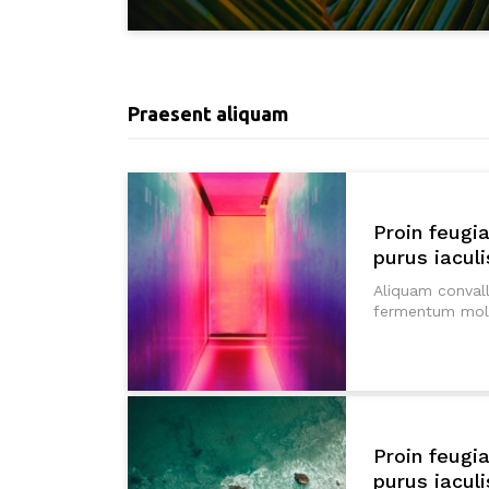
Praesent aliquam
Proin feugi
purus iaculi
Aliquam convall
fermentum molli
Proin feugi
purus iaculi